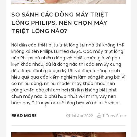
SO SÁNH CÁC DÒNG MÁY TRIỆT
LÔNG PHILIPS, NÊN CHỌN MÁY
TRIỆT LÔNG NÀO?
Nói đến các thiết bị tự triệt lông tại nhà thì không thể
không kể tên Philips Lumea được. Các máy triệt lông
của Philips có nhiều dòng với nhiều mức giá và phụ
kiện khác nhau, dù là dòng nào thì các em ấy cũng
đều được đánh giá cực kỳ tốt và được chứng minh
hiệu quả qua các kiểm nghiệm lâm sàng.Nhưng bởi vì
có nhiều dòng, nhiều model máy khác nhau nên
cũng khiến các chị em hơi rối rắm không biết phải
chọn máy nào là phù hợp nhất với mình, vậy nên
hôm nay Tiffanystore sẽ tổng hợp và chia sẻ với c …
READ MORE
1st Apr 2022
Tiffany Store