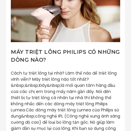
MÁY TRIỆT LÔNG PHILIPS CÓ NHỮNG
DÒNG NÀO?
Cách tự triệt lông tại nhà? Làm thế nào để triệt lông
vĩnh viễn? Máy triệt lông nào tốt nhất?
&nbsp;&nbsp;Đây&nbsp;là mối quan tâm hàng đầu
của các chị em trong mấy năm gần đây. Nói đến
thiết bị tự triệt lông cá nhân tại nhà thì không thể
không nhắc đến các dòng máy triệt lông Philips
Lumea.Các dòng máy triệt lông Lumea của Philips sử
dụng&nbsp;công nghệ IPL (Công nghệ xung ánh sáng
cường độ cao) để loại bỏ lông tận gốc. Nó giúp làm
giảm dần sự mọc lại của lông. Khi bạn sử dụng công