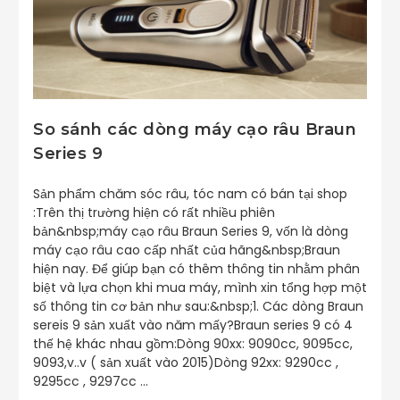
So sánh các dòng máy cạo râu Braun
Series 9
Sản phẩm chăm sóc râu, tóc nam có bán tại shop
:Trên thị trường hiện có rất nhiều phiên
bản&nbsp;máy cạo râu Braun Series 9, vốn là dòng
máy cạo râu cao cấp nhất của hãng&nbsp;Braun
hiện nay. Để giúp bạn có thêm thông tin nhằm phân
biệt và lựa chọn khi mua máy, mình xin tổng hợp một
số thông tin cơ bản như sau:&nbsp;1. Các dòng Braun
sereis 9 sản xuất vào năm mấy?Braun series 9 có 4
thế hệ khác nhau gồm:Dòng 90xx: 9090cc, 9095cc,
9093,v..v ( sản xuất vào 2015)Dòng 92xx: 9290cc ,
9295cc , 9297cc …